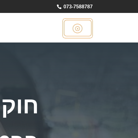
073-7588787
חוקר