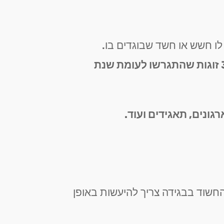
לו חשש או חשד שבוגדים בו.
על פי נתוני בתי הדין הרבני, בשנת 2023 נרשמה ירידה באחוז הגירושין בחיפה עם 335 זוגות שהתגרשו לעומת שנת
רגונים, תאגידים ועוד.
 החשוד בבגידה צריך להיעשות באופן