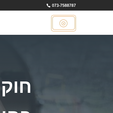
073-7588787
חוקר